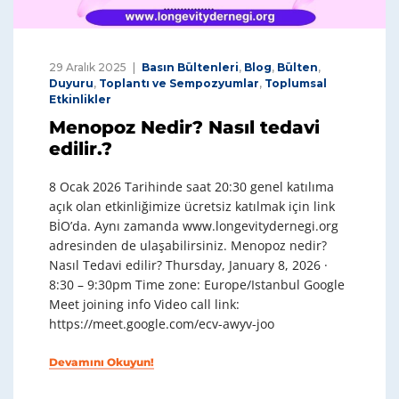
29 Aralık 2025
Basın Bültenleri
,
Blog
,
Bülten
,
Duyuru
,
Toplantı ve Sempozyumlar
,
Toplumsal
Etkinlikler
Menopoz Nedir? Nasıl tedavi
edilir.?
8 Ocak 2026 Tarihinde saat 20:30 genel katılıma
açık olan etkinliğimize ücretsiz katılmak için link
BİO’da. Aynı zamanda www.longevitydernegi.org
adresinden de ulaşabilirsiniz. Menopoz nedir?
Nasıl Tedavi edilir? Thursday, January 8, 2026 ·
8:30 – 9:30pm Time zone: Europe/Istanbul Google
Meet joining info Video call link:
https://meet.google.com/ecv-awyv-joo
Devamını Okuyun!