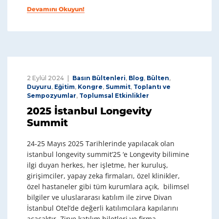
Devamını Okuyun!
2 Eylül 2024
Basın Bültenleri
,
Blog
,
Bülten
,
Duyuru
,
Eğitim
,
Kongre
,
Summit
,
Toplantı ve
Sempozyumlar
,
Toplumsal Etkinlikler
2025 İstanbul Longevity
Summit
24-25 Mayıs 2025 Tarihlerinde yapılacak olan
istanbul longevity summit’25 ‘e Longevity bilimine
ilgi duyan herkes, her işletme, her kuruluş,
girişimciler, yapay zeka firmaları, özel klinikler,
özel hastaneler gibi tüm kurumlara açık, bilimsel
bilgiler ve uluslararası katılım ile zirve Divan
İstanbul Otel’de değerli katılımcılara kapılarını
açacaktır. Zirve katılım biletleri ve firma