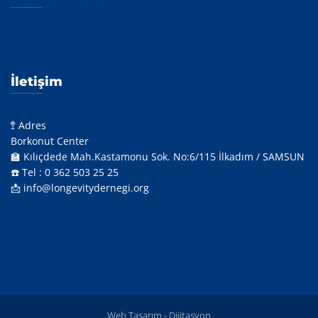
İletişim
🚏 Adres
Borkonut Center
🏫 Kılıçdede Mah.Kastamonu Sok. No:6/115 İlkadım / SAMSUN
☎️ Tel : 0 362 503 25 25
📩 info@longevitydernegi.org
Web Tasarım -
Dijitasyon